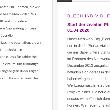
ssanten FuE-Themen, die wir
d bearbeiten wollen. Wir
BLECH INDIVIDU
IBU mit innovativen
Start der zweiten P
rielle Anwendung bringen
01.04.2020
 über die
Unser Netzwerk Big „Blech 
aschine beschaffen, die wir
nun in die 2. Phase. Viele
formtechnischen
die uns dabei unterstützt 
 die Basis für zahlreiche
im Rahmen des Netzwerke
 Spielraum, um zukünftige
Dezember 2019 ausgelaufen
 angezeigten Bilder zeigen
befinden sich derzeit in d
 sich bitte an das Team des
haben wir genutzt, um das
Werkzeugmaschine zu besch
Projekte bildet. Die neue Z
sodass wir hoffentlich de
können. Wir freuen uns a