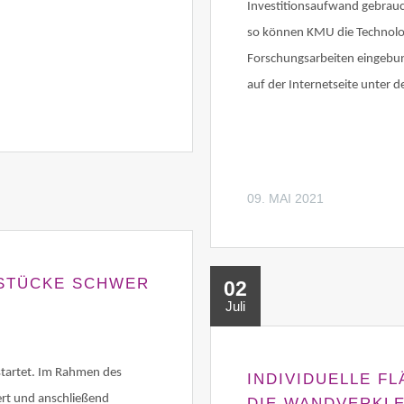
Investitionsaufwand gebrauc
so können KMU die Technolog
Forschungsarbeiten eingebun
auf der Internetseite unter d
09. MAI 2021
STÜCKE SCHWER
02
Juli
startet. Im Rahmen des
INDIVIDUELLE F
ert und anschließend
DIE WANDVERKL