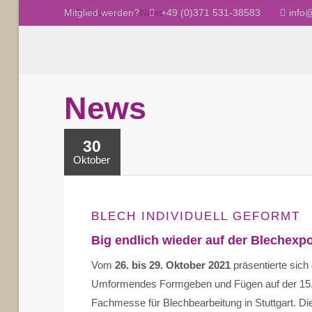
Mitglied werden?
+49 (0)371 531-38583
info
BIG Netzwerk
News
News
30
Oktober
BLECH INDIVIDUELL GEFORMT
Big endlich wieder auf der Blechexpo
Vom
26. bis 29. Oktober 2021
präsentierte sich
Umformendes Formgeben und Fügen auf der 15. 
Fachmesse für Blechbearbeitung in Stuttgart. D