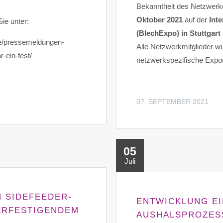
Bekanntheit des Netzwerke
Oktober 2021
auf der
Int
ie unter:
(BlechExpo) in Stuttgart
se/pressemeldungen-
Alle Netzwerkmitglieder w
ein-fest/
netzwerkspezifische Expon
07. SEPTEMBER 2021
05
Juli
 SIDEFEEDER-
ENTWICKLUNG E
ERFESTIGENDEM
AUSHALSPROZESS