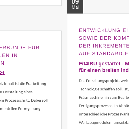
09
Mai
ENTWICKLUNG EI
SOWIE DER KOM
DER INKREMENT
ERBUNDE FÜR
AUF STANDARD-
LEN IN
EN
Fit4IBU gestartet -
für einen breiten ind
21
Das Forschungsprojekt, welch
. Inhalt ist die Erarbeitung
Technologie schaffen soll, ist
r Herstellung eines
Fräsmaschine hin zum Bear
m Prozessschritt. Dabei soll
Fertigungsprozesse. In Abhän
nkrementellen Formgebung
unterschiedliche Prozessvari
Werkzeugmodulen, umsetzbar s