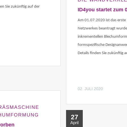
en Sie zukünftig auf der
ID4you startet zum 
Am 01.07.2020 ist das erste
Netzwerkes beantragt wurde, g
inkrementellen Blechumformun
formspezifische Designanwend
Details finden Sie zukünftig 
02. JULI 2020
FRÄSMASCHINE
CHUMFORMUNG
27
April
worben