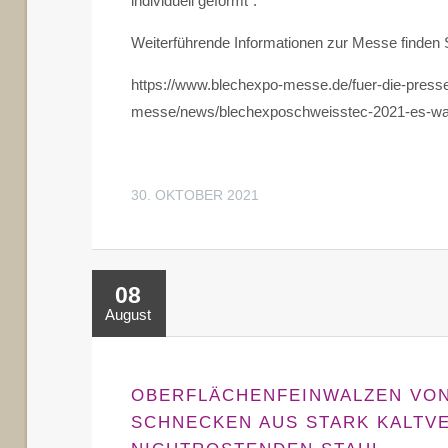
individuell geformt".
Weiterführende Informationen zur Messe finden S
https://www.blechexpo-messe.de/fuer-die-pres
messe/news/blechexposchweisstec-2021-es-war-
30. OKTOBER 2021
08
August
OBERFLÄCHENFEINWALZEN VON
SCHNECKEN AUS STARK KALTV