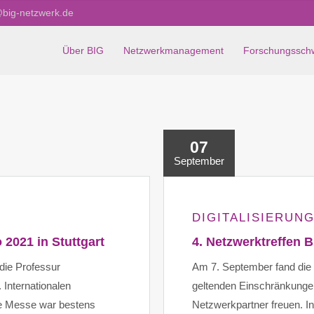
@big-netzwerk.de
Über BIG
Netzwerkmanagement
Forschungssch
07
September
DIGITALISIERUN
 2021 in Stuttgart
4. Netzwerktreffen 
 die Professur
Am 7. September fand die v
Internationalen
geltenden Einschränkunge
ie Messe war bestens
Netzwerkpartner freuen. 