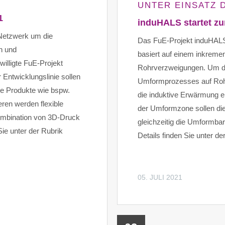
NTER EINSATZ D
1
induHALS startet zu
Netzwerk um die
Das FuE-Projekt induHALS 
n und
basiert auf einem inkreme
willigte FuE-Projekt
Rohrverzweigungen. Um di
 Entwicklungslinie sollen
Umformprozesses auf Rohr
re Produkte wie bspw.
die induktive Erwärmung e
en werden flexible
der Umformzone sollen di
Kombination von 3D-Druck
gleichzeitig die Umformba
Sie unter der Rubrik
Details finden Sie unter de
05. JULI 2021